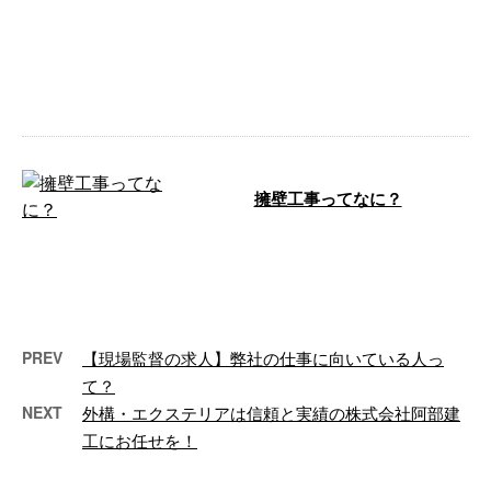
今回、A.Y様にご依頼頂き、自宅
周りの擁壁工事（土留め工事）を
させて頂きました。 完成後の写
真のみで …
擁壁工事ってなに？
福島県二本松市に拠点を構え、土
木工事や外構工事などを手がける
株式会社阿部建工です。 この記
事では、私 …
PREV
【現場監督の求人】弊社の仕事に向いている人っ
て？
NEXT
外構・エクステリアは信頼と実績の株式会社阿部建
工にお任せを！