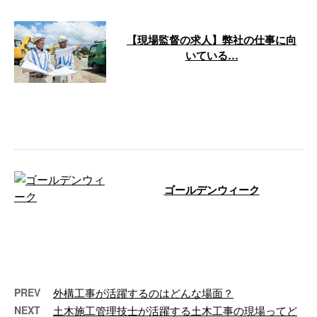
【現場監督の求人】弊社の仕事に向
いている…
福島県二本松市で土木工事を手が
ける株式会社阿部建工では、現場
監督として活躍してくださる方を
募集してい …
ゴールデンウィーク
２０２５年が始まって、新年度に
なり連休です。 我が社は、カレ
ンダー通りの休日となっておりま
す♪ 本日 …
PREV
外構工事が活躍するのはどんな場面？
NEXT
土木施工管理技士が活躍する土木工事の現場ってど