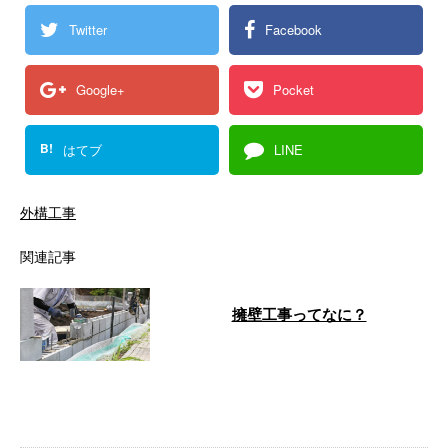
Twitter
Facebook
Google+
Pocket
B!
はてブ
LINE
外構工事
関連記事
擁壁工事ってなに？
福島県二本松市に拠点を構え、土
木工事や外構工事などを手がける
株式会社阿部建工です。 この記
事では、私 …