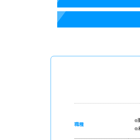
◎
職種
◎