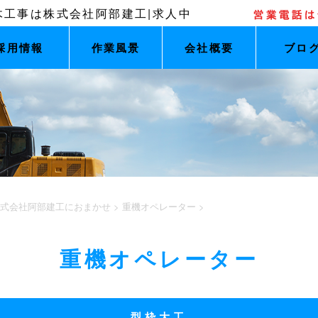
採用情報
作業風景
会社概要
ブロ
式会社阿部建工におまかせ
>
重機オペレーター
>
重機オペレーター
型枠大工