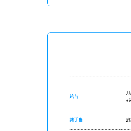
月
給与
※
諸手当
残