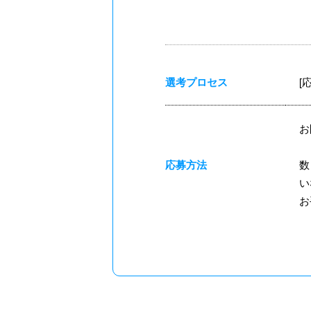
選考プロセス
[
お
応募方法
数
い
お