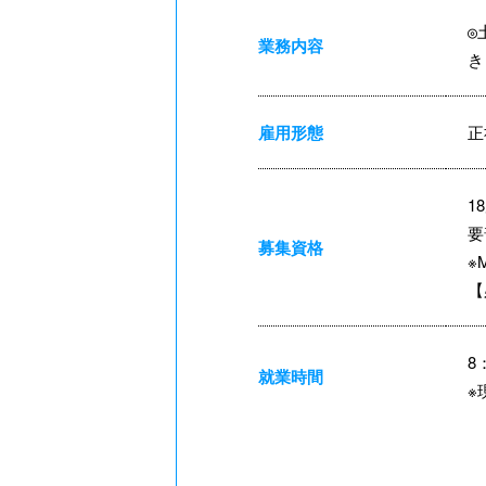
◎
業務内容
き
雇用形態
正
1
要
募集資格
※
【
8
就業時間
※