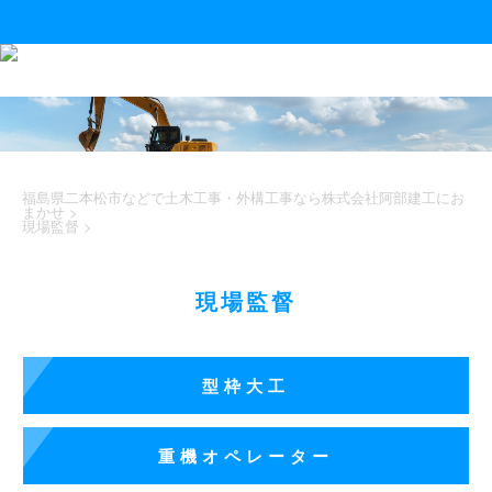
福島県二本松市などで土木工事・外構工事なら株式会社阿部建工にお
まかせ
>
現場監督
>
現場監督
型枠大工
重機オペレーター